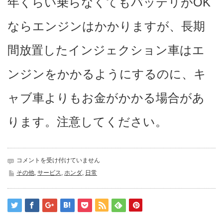
年くらい乗らなくてもバッテリがOK
ならエンジンはかかりますが、
長期
間放置したインジェクション車はエ
ンジンをかかるようにするのに、キ
ャブ車よりもお金がかかる場合があ
ります。注意してください。
FI
コメントを受け付けていません
車
その他
,
サービス
,
ホンダ
,
日常
で
も・・・
は