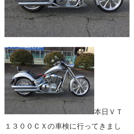
本日ＶＴ
１３００ＣＸの車検に行ってきまし