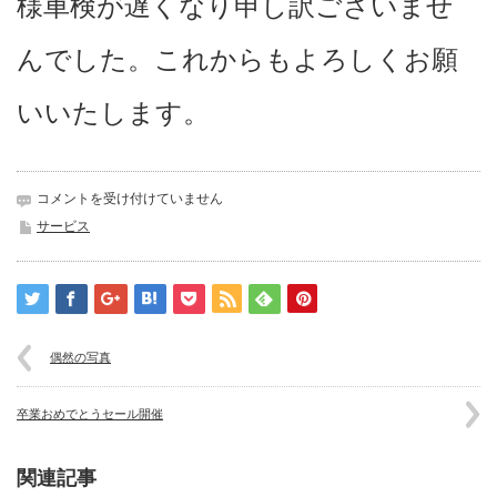
様車検が遅くなり申し訳ございませ
んでした。これからもよろしくお願
いいたします。
車
コメントを受け付けていません
検
サービス
で
～
す
は
偶然の写真
卒業おめでとうセール開催
関連記事